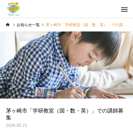
お知らせ一覧
茅ヶ崎市「学研教室（国・数・英）」での講師募集
企業主導型保育園
Thank you キ
Thank you
Thank you キ
湘南スクール
相談支援窓口
(ロボット教室、
Thank you
学研教室)
茅ヶ崎市「学研教室（国・数・英）」での講師募
集
2026.05.21