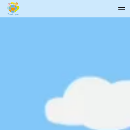
企業主導型保育園
Thank you キ
Thank you
Thank you キ
湘南スクール
相談支援窓口
(ロボット教室、
Thank you
学研教室)