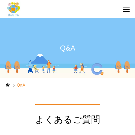
Q&A
企業主導型保育園
Thank you キ
Thank you
Thank you キ
Q&A
湘南スクール
相談支援窓口
(ロボット教室、
Thank you
学研教室)
よくあるご質問